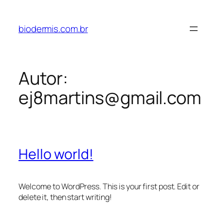
Pular
para
biodermis.com.br
o
conteúdo
Autor:
ej8martins@gmail.com
Hello world!
Welcome to WordPress. This is your first post. Edit or
delete it, then start writing!